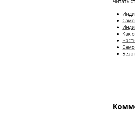
Читать с
Инди
Само
Инди
Как 
Част
Само
Безо
Комме