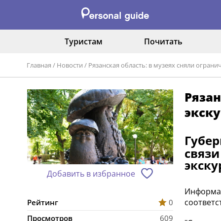
Туристам
Почитать
Главная
/
Новости
/
Рязанская область: в музеях сняли огран
Рязан
экск
Губе
связи
экску
Добавить в избранное
Информац
соответс
Рейтинг
0
Просмотров
609