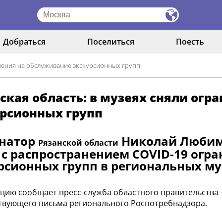
Добраться
Поселиться
Поесть
ичения на обслуживание экскурсионных групп
ская область: в музеях сняли ог
урсионных групп
рнатор
Николай Любимо
Рязанской области
 с распространением COVID-19 огр
рсионных групп в региональных му
ию сообщает пресс-служба областного правительства 
твующего письма регионального Роспотребнадзора.