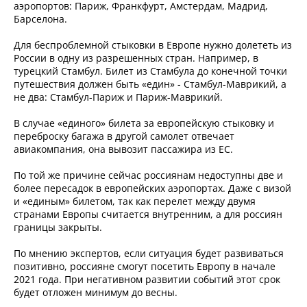
аэропортов: Париж, Франкфурт, Амстердам, Мадрид,
Барселона.
Для беспроблемной стыковки в Европе нужно долететь из
России в одну из разрешенных стран. Например, в
турецкий Стамбул. Билет из Стамбула до конечной точки
путешествия должен быть «един» - Стамбул-Маврикий, а
не два: Стамбул-Париж и Париж-Маврикий.
В случае «единого» билета за европейскую стыковку и
переброску багажа в другой самолет отвечает
авиакомпания, она вывозит пассажира из ЕС.
По той же причине сейчас россиянам недоступны две и
более пересадок в европейских аэропортах. Даже с визой
и «единым» билетом, так как перелет между двумя
странами Европы считается внутренним, а для россиян
границы закрыты.
По мнению экспертов, если ситуация будет развиваться
позитивно, россияне смогут посетить Европу в начале
2021 года. При негативном развитии событий этот срок
будет отложен минимум до весны.