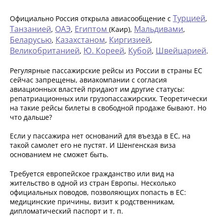
Турцией
Официально Россия открыла авиасообщение с
,
Танзанией
ОАЭ
Египтом
Мальдивами
,
,
(Каир),
,
Беларусью
Казахстаном
Киргизией
,
,
,
Великобританией
Ю. Кореей
Кубой
Швейцарией
,
,
,
.
Регулярные пассажирские рейсы из России в страны ЕС
сейчас запрещены, авиакомпании с согласия
авиационных властей придают им другие статусы:
репатриационных или грузопассажирских. Теоретически
на такие рейсы билеты в свободной продаже бывают. Но
что дальше?
Если у пассажира нет оснований для въезда в ЕС, на
такой самолет его не пустят. И Шенгенская виза
основанием не сможет быть.
Требуется европейское гражданство или вид на
жительство в одной из стран Европы. Несколько
официальных поводов, позволяющих попасть в ЕС:
медицинские причины, визит к родственникам,
дипломатический паспорт и т. п.