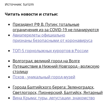
Источник: turizm
Читать новости и статьи:
Президент РФ В. Путин: тотальные
ограничения из-за COVID-19 не планируются
Авиаперелеты официально
признаны безопасными от коронавируса
ТОП-5 горнолыжных курортов в России
Волгоград: великий город на Волге
Путешествие в Нижний Новгород - волжскую
столицу
Псков - уникальный город-музей
Города Балтийского берега: Зеленоградск,
Светлогорск, Пионерский, Балтийск, Янтарный
Вина Крыма: туры, дегустации, знакомство