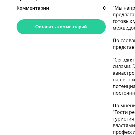
"Мы напр
Комментарии
0
предлага
готовых 
Оставить комментарий
межведом
По слова
представ
"Сегодня
силами. Э
авиастро
нашего к
потенциа
постоянн
По мнени
"Гости р
туристич
властями
професси