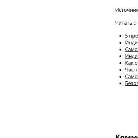
Источник:
Читать с
5 пр
Инди
Само
Инди
Как 
Част
Само
Безо
Комме