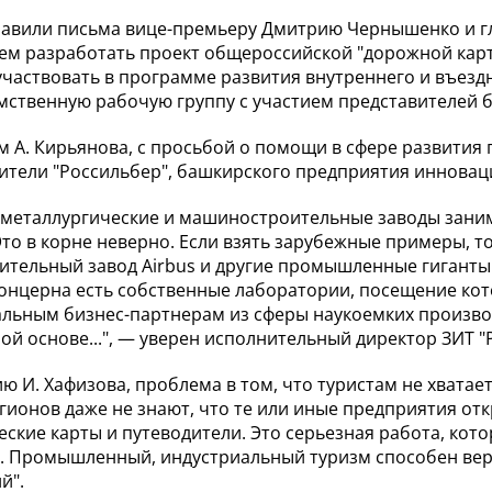
авили письма вице-премьеру Дмитрию Чернышенко и гл
ем разработать проект общероссийской "дорожной кар
участвовать в программе развития внутреннего и въезд
ственную рабочую группу с участием представителей би
м А. Кирьянова, с просьбой о помощи в сфере развити
ители "Россильбер", башкирского предприятия инновац
 металлургические и машиностроительные заводы зан
то в корне неверно. Если взять зарубежные примеры, то 
ительный завод Airbus и другие промышленные гиганты 
онцерна есть собственные лаборатории, посещение кот
льным бизнес-партнерам из сферы наукоемких произво
ой основе...", — уверен исполнительный директор ЗИТ 
ю И. Хафизова, проблема в том, что туристам не хвата
егионов даже не знают, что те или иные предприятия о
еские карты и путеводители. Это серьезная работа, кот
. Промышленный, индустриальный туризм способен вер
й".