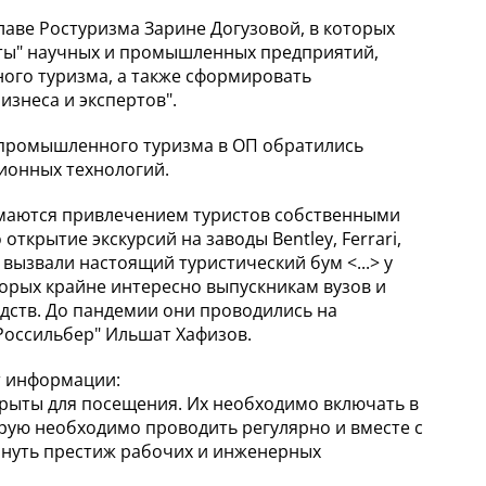
аве Ростуризма Зарине Догузовой, в которых
ты" научных и промышленных предприятий,
ного туризма, а также сформировать
знеса и экспертов".
я промышленного туризма в ОП обратились
ионных технологий.
имаются привлечением туристов собственными
открытие экскурсий на заводы Bentley, Ferrari,
вызвали настоящий туристический бум <...> у
орых крайне интересно выпускникам вузов и
дств. До пандемии они проводились на
"Россильбер" Ильшат Хафизов.
ет информации:
ткрыты для посещения. Их необходимо включать в
орую необходимо проводить регулярно и вместе с
нуть престиж рабочих и инженерных