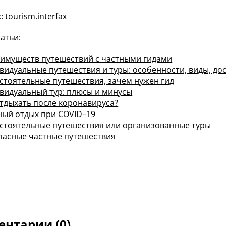
 tourism.interfax
татьи:
еимуществ путешествий с частными гидами
видуальные путешествия и туры: особенности, виды, до
стоятельные путешествия, зачем нужен гид
видуальный тур: плюсы и минусы
отдыхать после коронавируса?
ный отдых при COVID–19
стоятельные путешествия или организованные туры
пасные частные путешествия
нтарии (0)