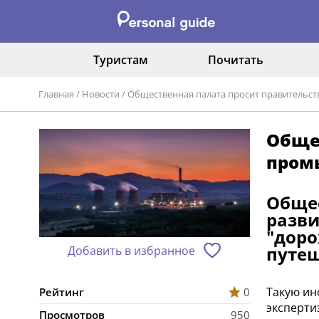
Туристам
Почитать
Главная
/
Новости
/
Общественная палата просит правительс
Общес
пром
Общес
разви
"доро
путеш
Добавить в избранное
Такую ин
Рейтинг
0
эксперти
Просмотров
950