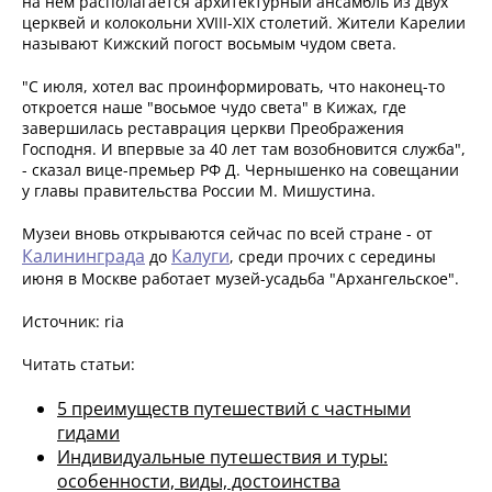
на нем располагается архитектурный ансамбль из двух
церквей и колокольни XVIII-XIX столетий. Жители Карелии
называют Кижский погост восьмым чудом света.
"С июля, хотел вас проинформировать, что наконец-то
откроется наше "восьмое чудо света" в Кижах, где
завершилась реставрация церкви Преображения
Господня. И впервые за 40 лет там возобновится служба",
- сказал вице-премьер РФ Д. Чернышенко на совещании
у главы правительства России М. Мишустина.
Музеи вновь открываются сейчас по всей стране - от
Калининграда
Калуги
до
, среди прочих с середины
июня в Москве работает музей-усадьба "Архангельское".
Источник: ria
Читать статьи:
5 преимуществ путешествий с частными
гидами
Индивидуальные путешествия и туры:
особенности, виды, достоинства